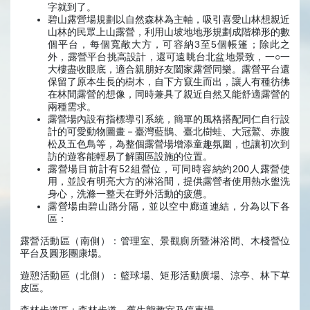
字就到了。
碧山露營場規劃以自然森林為主軸，吸引喜愛山林想親近
山林的民眾上山露營，利用山坡地地形規劃成階梯形的數
個平台，每個寬敞大方，可容納3至5個帳篷；除此之
外，露營平台挑高設計，還可遠眺台北盆地景致，一○一
大樓盡收眼底，適合親朋好友闔家露營同樂。露營平台還
保留了原本生長的樹木，自下方竄生而出，讓人有種彷彿
在林間露營的想像，同時兼具了親近自然又能舒適露營的
兩種需求。
露營場內設有指標導引系統，簡單的風格搭配同仁自行設
計的可愛動物圖畫－臺灣藍鵲、臺北樹蛙、大冠鷲、赤腹
松及五色鳥等，為整個露營場增添童趣氛圍，也讓初次到
訪的遊客能輕易了解園區設施的位置。
露營場目前計有52組營位，可同時容納約200人露營使
用，並設有明亮大方的淋浴間，提供露營者使用熱水盥洗
身心，洗滌一整天在野外活動的疲憊。
露營場由碧山路分隔，並以空中廊道連結，分為以下各
區：
露營活動區（南側）：管理室、景觀廁所暨淋浴間、木棧營位
平台及圓形團康場。
遊憩活動區（北側）：籃球場、矩形活動廣場、涼亭、林下草
皮區。
森林步道區：森林步道，舊生態教室及停車場。