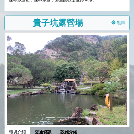
貴子坑露營場
無雨
前一張
下一張
環境介紹
交通資訊
設施介紹