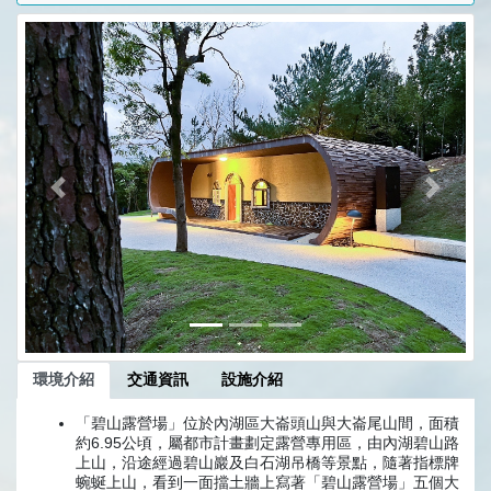
前一張
下一張
環境介紹
交通資訊
設施介紹
「碧山露營場」位於內湖區大崙頭山與大崙尾山間，面積
約6.95公頃，屬都市計畫劃定露營專用區，由內湖碧山路
上山，沿途經過碧山巖及白石湖吊橋等景點，隨著指標牌
蜿蜒上山，看到一面擋土牆上寫著「碧山露營場」五個大