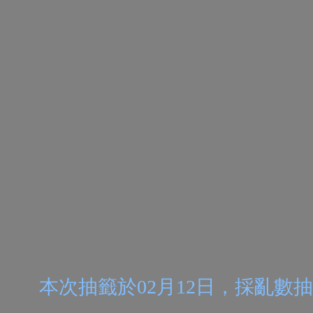
本次抽籤於
02月12日
，採亂數抽