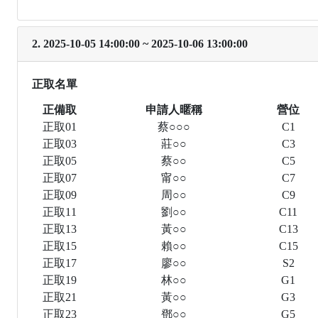
2. 2025-10-05 14:00:00 ~ 2025-10-06 13:00:00
正取名單
正備取
申請人暱稱
營位
正取01
蔡
○
○
○
C
1
正取03
莊
○
○
C
3
正取05
蔡
○
○
C
5
正取07
甯
○
○
C
7
正取09
周
○
○
C
9
正取11
劉
○
○
C
1
1
正取13
黃
○
○
C
1
3
正取15
賴
○
○
C
1
5
正取17
廖
○
○
S
2
正取19
林
○
○
G
1
正取21
黃
○
○
G
3
正取23
鄧
○
○
G
5