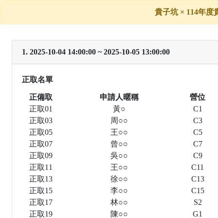
貴子坑 × 114
1. 2025-10-04 14:00:00 ~ 2025-10-05 13:00:00
正取名單
正備取
申請人暱稱
營位
正取01
黃
○
C
1
正取03
周
○
○
C
3
正取05
王
○
○
C
5
正取07
曾
○
○
C
7
正取09
吳
○
○
C
9
正取11
王
○
○
C
1
1
正取13
徐
○
○
C
1
3
正取15
李
○
○
C
1
5
正取17
林
○
○
S
2
正取19
陳
○
○
G
1