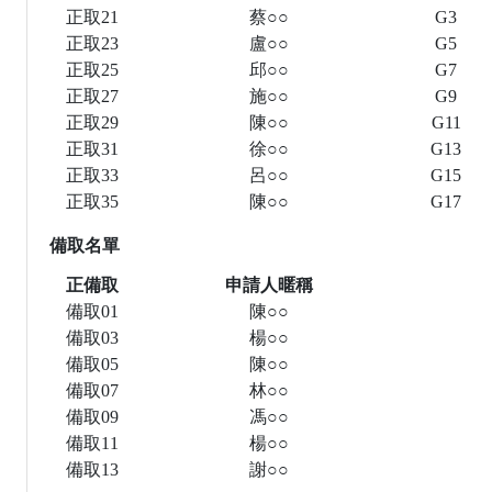
正取21
蔡
○
○
G
3
正取23
盧
○
○
G
5
正取25
邱
○
○
G
7
正取27
施
○
○
G
9
正取29
陳
○
○
G
1
1
正取31
徐
○
○
G
1
3
正取33
呂
○
○
G
1
5
正取35
陳
○
○
G
1
7
備取名單
正備取
申請人暱稱
備取01
陳
○
○
備取03
楊
○
○
備取05
陳
○
○
備取07
林
○
○
備取09
馮
○
○
備取11
楊
○
○
備取13
謝
○
○