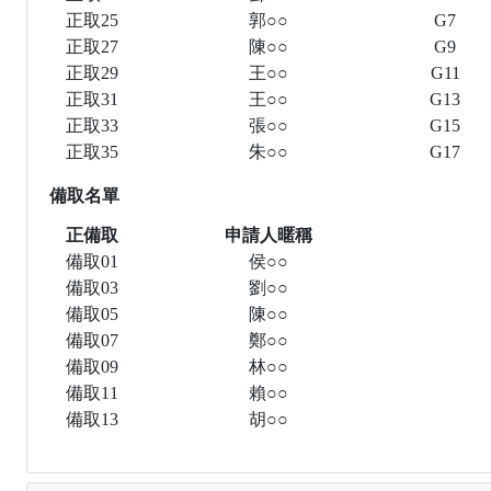
正取25
郭
○
○
G
7
正取27
陳
○
○
G
9
正取29
王
○
○
G
1
1
正取31
王
○
○
G
1
3
正取33
張
○
○
G
1
5
正取35
朱
○
○
G
1
7
備取名單
正備取
申請人暱稱
備取01
侯
○
○
備取03
劉
○
○
備取05
陳
○
○
備取07
鄭
○
○
備取09
林
○
○
備取11
賴
○
○
備取13
胡
○
○