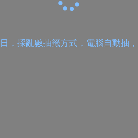
9日
，採亂數抽籤方式，電腦自動抽，