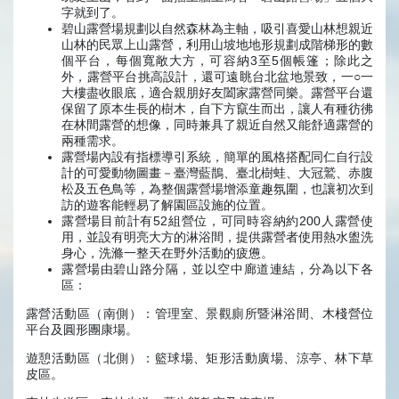
字就到了。
碧山露營場規劃以自然森林為主軸，吸引喜愛山林想親近
山林的民眾上山露營，利用山坡地地形規劃成階梯形的數
個平台，每個寬敞大方，可容納3至5個帳篷；除此之
外，露營平台挑高設計，還可遠眺台北盆地景致，一○一
大樓盡收眼底，適合親朋好友闔家露營同樂。露營平台還
保留了原本生長的樹木，自下方竄生而出，讓人有種彷彿
在林間露營的想像，同時兼具了親近自然又能舒適露營的
兩種需求。
露營場內設有指標導引系統，簡單的風格搭配同仁自行設
計的可愛動物圖畫－臺灣藍鵲、臺北樹蛙、大冠鷲、赤腹
松及五色鳥等，為整個露營場增添童趣氛圍，也讓初次到
訪的遊客能輕易了解園區設施的位置。
露營場目前計有52組營位，可同時容納約200人露營使
用，並設有明亮大方的淋浴間，提供露營者使用熱水盥洗
身心，洗滌一整天在野外活動的疲憊。
露營場由碧山路分隔，並以空中廊道連結，分為以下各
區：
露營活動區（南側）：管理室、景觀廁所暨淋浴間、木棧營位
平台及圓形團康場。
遊憩活動區（北側）：籃球場、矩形活動廣場、涼亭、林下草
皮區。