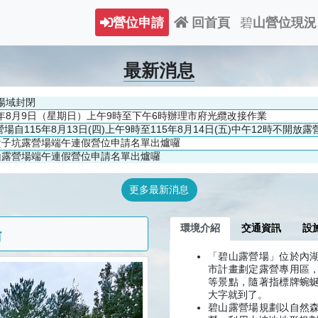
營位申請
回首頁
碧
山營位現況
最新消息
場域封閉
15年8月9日（星期日）上午9時至下午6時辦理市府光纜改接作業
場自115年8月13日(四)上午9時至115年8月14日(五)中午12時不開放露
度貴子坑露營場端午連假營位申請名單出爐囉
碧山露營場端午連假營位申請名單出爐囉
更多最新消息
環境介紹
交通資訊
設
場
「碧山露營場」位於內湖
市計畫劃定露營專用區
等景點，隨著指標牌蜿
大字就到了。
碧山露營場規劃以自然