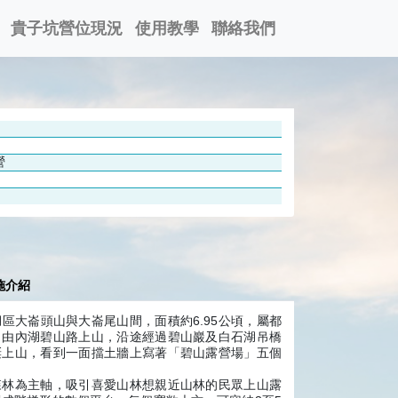
貴子坑營位現況
使用教學
聯絡我們
營
施介紹
區大崙頭山與大崙尾山間，面積約6.95公頃，屬都
，由內湖碧山路上山，沿途經過碧山巖及白石湖吊橋
蜒上山，看到一面擋土牆上寫著「碧山露營場」五個
森林為主軸，吸引喜愛山林想親近山林的民眾上山露