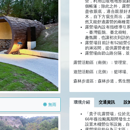
營，利用山坡地地形規劃
個帳篷；除此之外，露營
盡收眼底，適合親朋好
木，自下方竄生而出，
然又能舒適露營的兩種需
露營場內設有指標導引
－臺灣藍鵲、臺北樹蛙
下一張
趣氛圍，也讓初次到訪的
露營場目前計有52組營
的淋浴間，提供露營者使
露營場由碧山路分隔，並
露營活動區（南側）：管理室
遊憩活動區（北側）：籃球場
森林步道區：森林步道，舊生
環境介紹
交通資訊
設
無雨
「貴子坑露營場」位於北
66年薇拉颱風期間發生
設置木棧營位等設施，自
露營場目前分為三大區：